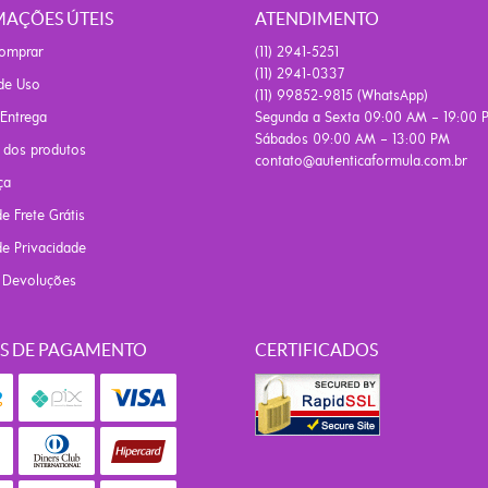
AÇÕES ÚTEIS
ATENDIMENTO
omprar
(11)
2941-5251
(11)
2941-0337
de Uso
(11)
99852-9815
(WhatsApp)
 Entrega
Segunda a Sexta 09:00 AM – 19:00 
Sábados 09:00 AM – 13:00 PM
 dos produtos
contato@autenticaformula.com.br
ça
de Frete Grátis
 de Privacidade
e Devoluções
S DE PAGAMENTO
CERTIFICADOS