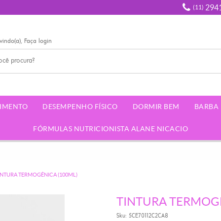
294
(11)
vindo(a),
Faça login
IMENTO
DESEMPENHO FÍSICO
DORMIR BEM
BARBA
FÓRMULAS NUTRICIONISTA ALANE NICACIO
INTURA TERMOGÊNICA (100ML)
TINTURA TERMOGÊ
Sku:
5CE70112C2CA8