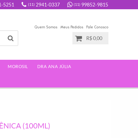
1-5251
2941-0337
99852-9815
(11)
(11)
Quem Somos
Meus Pedidos
Fale Conosco
R$ 0,00
MOROSIL
DRA ANA JÚLIA
NICA (100ML)